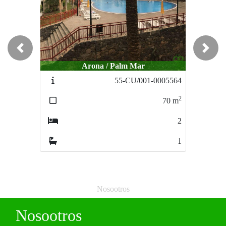
Previous
Next
Arona / Palm Mar
Arona / Los Cristianos
55-CU/001-0005564
51-CU/008
2
2
70
m
48
m
2
2
1
2
Nosootros
Nosootros