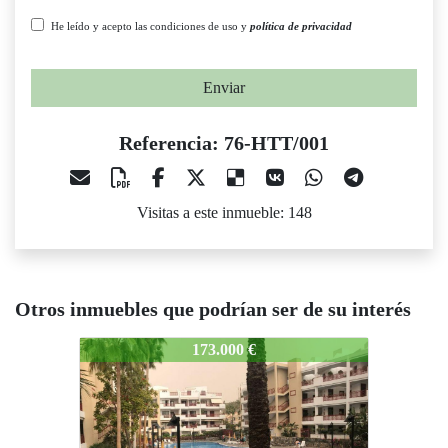
He leído y acepto las condiciones de uso y
política de privacidad
Enviar
Referencia: 76-HTT/001
Visitas a este inmueble: 148
Otros inmuebles que podrían ser de su interés
76-HTT/001
76-HTT/001
76
173.000 €
440.000 €