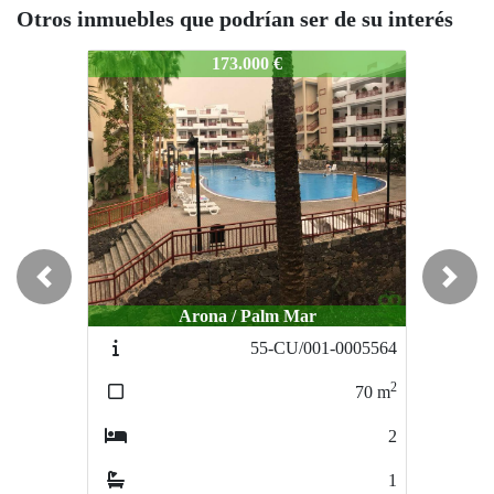
Otros inmuebles que podrían ser de su interés
3-CR/001
63-CR/001
63-CR/0
173.000 €
178.500 €
Previous
Next
Arona / Palm Mar
Arona / Buzanada
55-CU/001-0005564
67-CU/S01
2
2
70
m
144
m
2
2
1
1